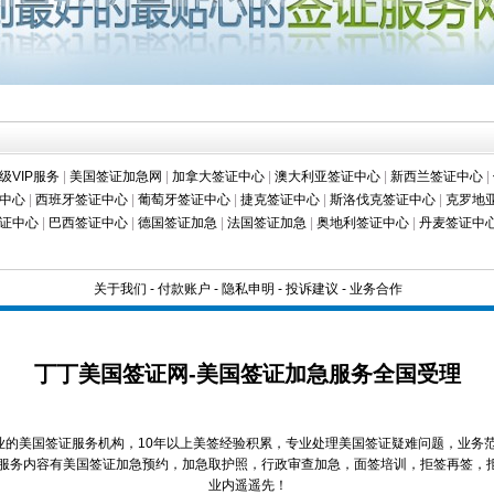
级VIP服务
|
美国签证加急网
|
加拿大签证中心
|
澳大利亚签证中心
|
新西兰签证中心
|
中心
|
西班牙签证中心
|
葡萄牙签证中心
|
捷克签证中心
|
斯洛伐克签证中心
|
克罗地
证中心
|
巴西签证中心
|
德国签证加急
|
法国签证加急
|
奥地利签证中心
|
丹麦签证中
关于我们
-
付款账户
-
隐私申明
-
投诉建议
-
业务合作
丁丁美国签证网-美国签证加急服务全国受理
业的美国签证服务机构，10年以上美签经验积累，专业处理美国签证疑难问题，业务
服务内容有美国签证加急预约，加急取护照，行政审查加急，面签培训，拒签再签，
业内遥遥先！