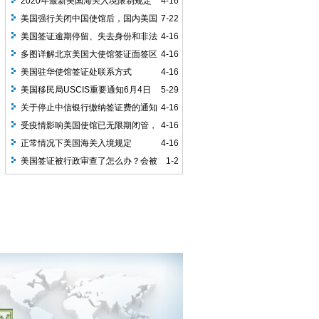
2020年最新美国海关入境限制规定
4-16
美国强行关闭中国使馆后，国内美国
7-22
使馆恢复签证申请无指望了！
美国签证逾期停留、失去身份和非法
4-16
滞留的区别
多图详解北京美国大使馆签证面签区
4-16
域
美国驻华使馆签证处联系方式
4-16
美国移民局USCIS重要通知6月4日
5-29
后或将重启！
关于停止中信银行缴纳签证费的通知
4-16
受疫情影响美国使馆已无限期闭管，
4-16
恢复时间待定！
正常情况下美国海关入境规定
4-16
美国签证被行政审查了怎么办？会被
1-2
拒签吗？