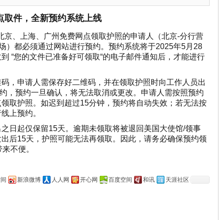
费网点取件，全新预约系统上线
在北京、上海、广州免费网点领取护照的申请人（北京-分行营
广场）都必须通过
网站
进行预约。预约系统将于2025年5月28
到 “您的文件已准备好可领取“的电子邮件通知后，才能进行
维码，申请人需保存好二维码，并在领取护照时向工作人员出
预约，预约一旦确认，将无法取消或更改。申请人需按照预约
领取护照。如迟到超过15分钟，预约将自动失效；若无法按
行线上预约。
之日起仅保留15天。逾期未领取将被退回美国大使馆/领事
出后15天，护照可能无法再领取。因此，请务必确保预约领
带来不便。
空间
新浪微博
人人网
开心网
百度空间
和讯
天涯社区