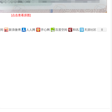
[点击查看原图]
空间
新浪微博
人人网
开心网
百度空间
和讯
天涯社区
0