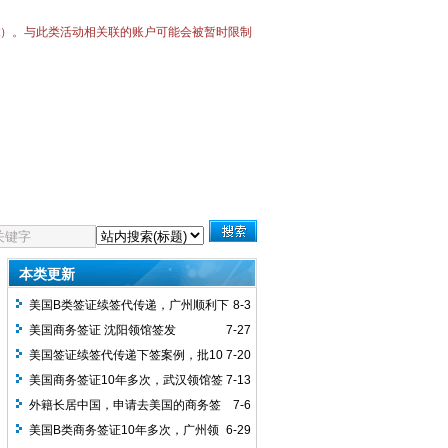
Bot）。与此类活动相关联的账户可能会被暂时限制
本类更新
美国B类签证续签代传递，广州顺利下
8-3
签10年多次
美国商务签证 沈阳领馆签发
7-27
美国签证续签代传递下签案例，批10
7-20
年多次签证，用时3周
美国商务签证10年多次，武汉领馆签
7-13
发，客人之前有美签拒签记录，本次顺利
外籍长居中国，申请去美国的商务签
7-6
通过
证，出发时间临近，全程加急预约加急面
美国B类商务签证10年多次，广州领
6-29