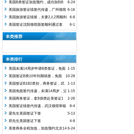
签，4天顺利拿到签证，10年多次
馆面签顺利通过
美国B类签证加急预约，成功加到6
6-24
月的号
美国旅游签证续签代传递，广州领馆
6-16
签发10年多次签证，5月8日递交资料，5
美国旅游签证续签，夫妻2人2周顺利
6-8
月15日开始审核，18日Approved，19日
拿到10年签证，北京递交广州审核
美国签证沈阳领馆面签顺利通过拿
6-1
Issued, 21日寄出，23日客户收到签证，
到，沈阳领馆对除东北户籍的申请人，是
本类推荐
用时2周拿下
非常友好的
本类排行
美国未满14周岁申请B类签证，免面
1-15
签办理，1周下签，父母其他一方必须持
美国签证B类10年到期续签，免面
10-28
有有效的美签
签代传递加急，2-3周拿到护照
美国签证B1B2类别，商务签证，武
1-13
汉领馆顺利通过
美国免面签代传递，未满14周岁，父
1-15
母其中一方有美国签证的，可以直接递签
美国商务签证，拿到B类赴美签证1
2-26
申请
年有效
美国签证续签代传递，武汉领馆审核
8-4
顺利拿到10年多次签证
梁先生美国签证下签
5-13
郑先生美国签证下签
4-8
美签商务全程加急，加急预约北京14
6-24